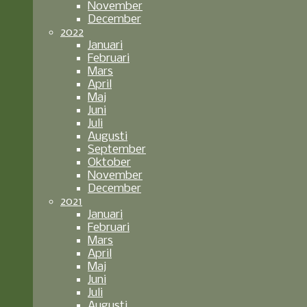
November
December
2022
Januari
Februari
Mars
April
Maj
Juni
Juli
Augusti
September
Oktober
November
December
2021
Januari
Februari
Mars
April
Maj
Juni
Juli
Augusti