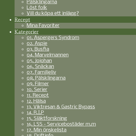
Pälsklingarna
Löst folk
Vill du köpa ett inlägg?
Recept
Mina Favoriter
Kategorier
01. Aspergers Syndrom
02. Aspie
03. Busfia
04. Marvelmannen
05. Jojohan
06. Snäckan
07. Familjeliv
08. Pälsklingarna
09. Filmer
10. Serier
11. Recept
12. Hälsa
13. Viktresan & Gastric Bypass
14. R.I.P
15. Släktforskning
16. LSS - Servicebostäder m.m
17. Min önskelista
18. Driftinfo