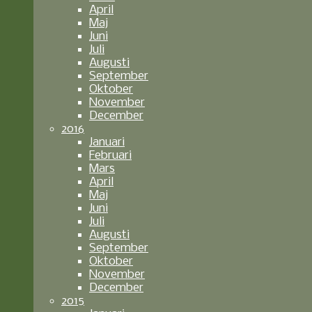
April
Maj
Juni
Juli
Augusti
September
Oktober
November
December
2016
Januari
Februari
Mars
April
Maj
Juni
Juli
Augusti
September
Oktober
November
December
2015