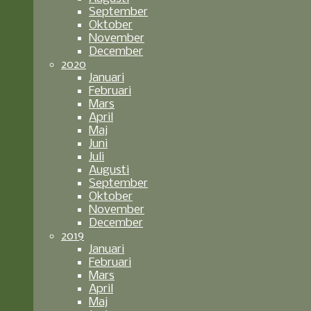
September
Oktober
November
December
2020
Januari
Februari
Mars
April
Maj
Juni
Juli
Augusti
September
Oktober
November
December
2019
Januari
Februari
Mars
April
Maj