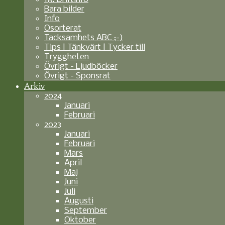
Bara bilder
Info
Osorterat
Tacksamhets ABC ;-)
Tips | Tänkvärt | Tycker till
Tryggheten
Övrigt - Ljudböcker
Övrigt - Sponsrat
Arkiv
2024
Januari
Februari
2023
Januari
Februari
Mars
April
Maj
Juni
Juli
Augusti
September
Oktober