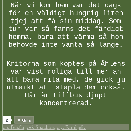
När vi kom hem var det dags
för en väldigt hungrig liten
tjej att få sin middag. Som
tur var så fanns det färdigt
hemma, bara att värma så hon
behövde inte vänta så länge.
Kritorna som köptes på Åhlens
var vist roliga till mer än
att bara rita med, de gick ju
utmärkt att stapla dem också.
Här är Lillbus djupt
koncentrerad.
2
Gilla
03. Busfia
,
06. Snäckan
,
07. Familjeliv