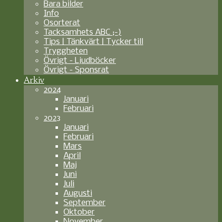
Bara bilder
Info
Osorterat
Tacksamhets ABC ;-)
Tips | Tänkvärt | Tycker till
Tryggheten
Övrigt - Ljudböcker
Övrigt - Sponsrat
Arkiv
2024
Januari
Februari
2023
Januari
Februari
Mars
April
Maj
Juni
Juli
Augusti
September
Oktober
November