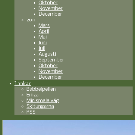
Oktober
November
December
2011
Mars
April
Maj
Juni
Juli
Augusti
September
Oktober
November
December
Länkar
Babbelpellen
Eriiza
Min smala väg
Skitungarna
RSS