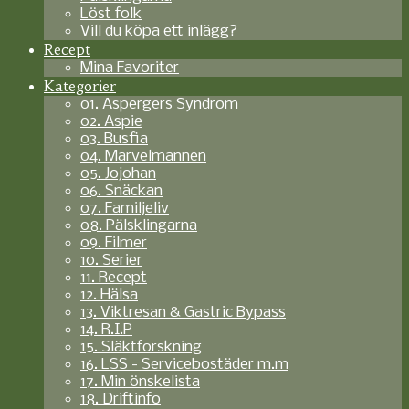
Löst folk
Vill du köpa ett inlägg?
Recept
Mina Favoriter
Kategorier
01. Aspergers Syndrom
02. Aspie
03. Busfia
04. Marvelmannen
05. Jojohan
06. Snäckan
07. Familjeliv
08. Pälsklingarna
09. Filmer
10. Serier
11. Recept
12. Hälsa
13. Viktresan & Gastric Bypass
14. R.I.P
15. Släktforskning
16. LSS - Servicebostäder m.m
17. Min önskelista
18. Driftinfo