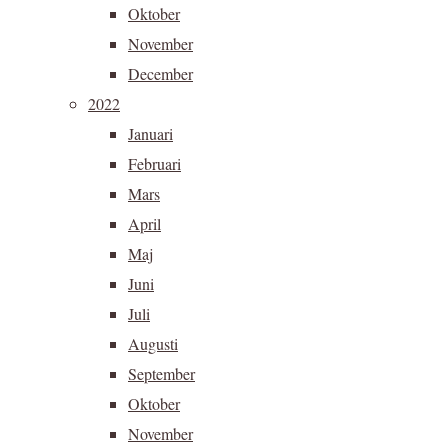
Oktober
November
December
2022
Januari
Februari
Mars
April
Maj
Juni
Juli
Augusti
September
Oktober
November