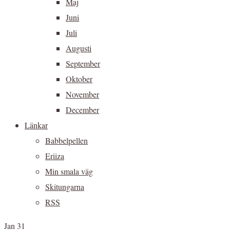
Maj
Juni
Juli
Augusti
September
Oktober
November
December
Länkar
Babbelpellen
Eriiza
Min smala väg
Skitungarna
RSS
Jan 31