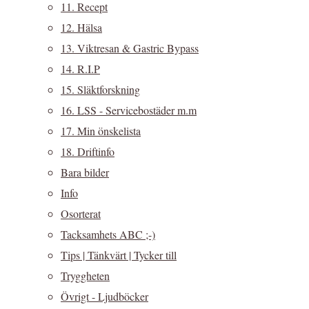
11. Recept
12. Hälsa
13. Viktresan & Gastric Bypass
14. R.I.P
15. Släktforskning
16. LSS - Servicebostäder m.m
17. Min önskelista
18. Driftinfo
Bara bilder
Info
Osorterat
Tacksamhets ABC ;-)
Tips | Tänkvärt | Tycker till
Tryggheten
Övrigt - Ljudböcker