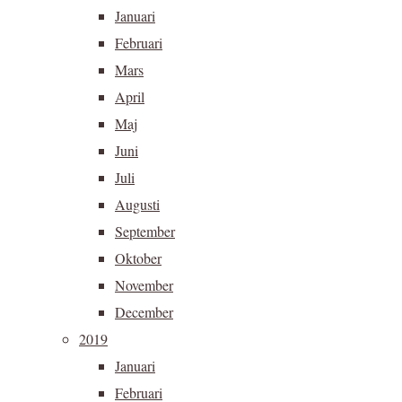
Januari
Februari
Mars
April
Maj
Juni
Juli
Augusti
September
Oktober
November
December
2019
Januari
Februari