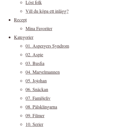
Löst folk
Vill du köpa ett inlägg?
Recept
Mina Favoriter
Kategorier
01. Aspergers Syndrom
02. Aspie
03. Busfia
04. Marvelmannen
05. Jojohan
06. Snäckan
07. Familjeliv
08. Pälsklingarna
09. Filmer
10. Serier