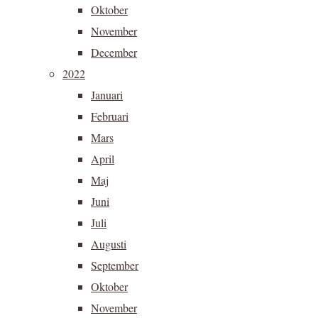
Oktober
November
December
2022
Januari
Februari
Mars
April
Maj
Juni
Juli
Augusti
September
Oktober
November