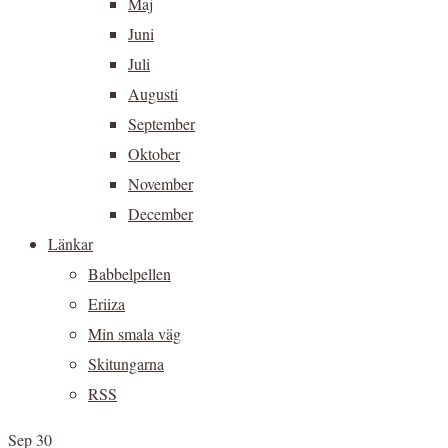
Maj
Juni
Juli
Augusti
September
Oktober
November
December
Länkar
Babbelpellen
Eriiza
Min smala väg
Skitungarna
RSS
Sep 30