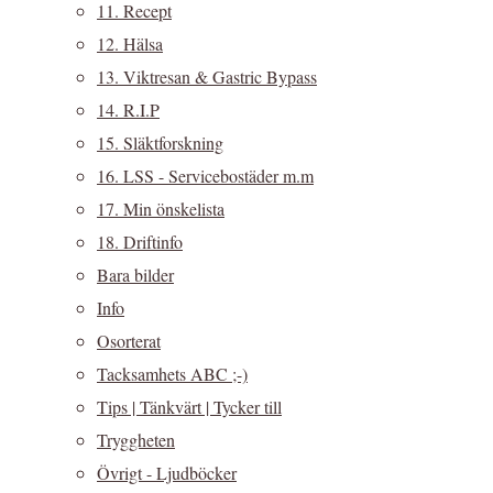
11. Recept
12. Hälsa
13. Viktresan & Gastric Bypass
14. R.I.P
15. Släktforskning
16. LSS - Servicebostäder m.m
17. Min önskelista
18. Driftinfo
Bara bilder
Info
Osorterat
Tacksamhets ABC ;-)
Tips | Tänkvärt | Tycker till
Tryggheten
Övrigt - Ljudböcker