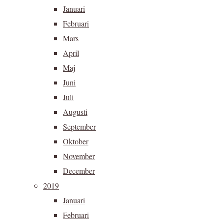
Januari
Februari
Mars
April
Maj
Juni
Juli
Augusti
September
Oktober
November
December
2019
Januari
Februari