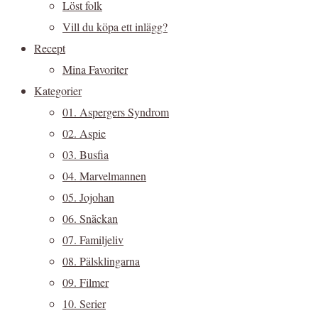
Löst folk
Vill du köpa ett inlägg?
Recept
Mina Favoriter
Kategorier
01. Aspergers Syndrom
02. Aspie
03. Busfia
04. Marvelmannen
05. Jojohan
06. Snäckan
07. Familjeliv
08. Pälsklingarna
09. Filmer
10. Serier