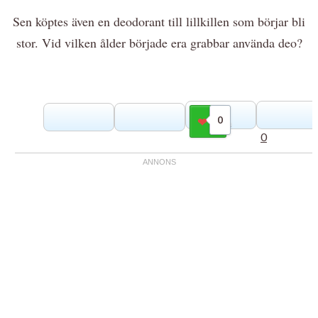
Sen köptes även en deodorant till lillkillen som börjar bli
stor. Vid vilken ålder började era grabbar använda deo?
0
Gilla
0