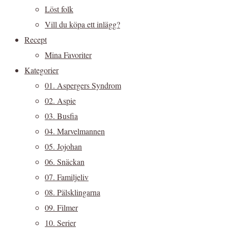
Löst folk
Vill du köpa ett inlägg?
Recept
Mina Favoriter
Kategorier
01. Aspergers Syndrom
02. Aspie
03. Busfia
04. Marvelmannen
05. Jojohan
06. Snäckan
07. Familjeliv
08. Pälsklingarna
09. Filmer
10. Serier