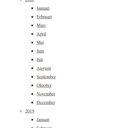
Januari
Februari
Mars
April
Maj
Juni
Juli
Augusti
September
Oktober
November
December
2019
Januari
Februari