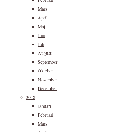
Mars
April
Maj
Juni
Juli
Augusti
September
Oktober
November
December
2018
Januari
Februari
Mars