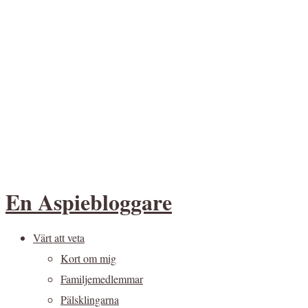
En Aspiebloggare
Värt att veta
Kort om mig
Familjemedlemmar
Pälsklingarna