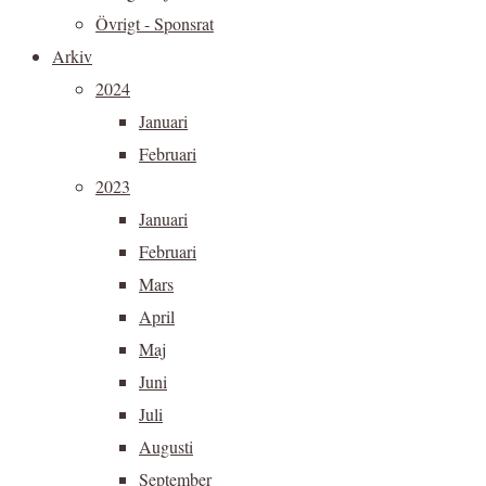
Övrigt - Sponsrat
Arkiv
2024
Januari
Februari
2023
Januari
Februari
Mars
April
Maj
Juni
Juli
Augusti
September