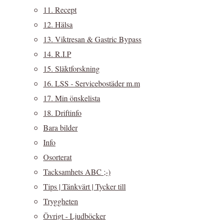
11. Recept
12. Hälsa
13. Viktresan & Gastric Bypass
14. R.I.P
15. Släktforskning
16. LSS - Servicebostäder m.m
17. Min önskelista
18. Driftinfo
Bara bilder
Info
Osorterat
Tacksamhets ABC ;-)
Tips | Tänkvärt | Tycker till
Tryggheten
Övrigt - Ljudböcker