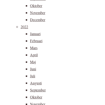
Oktober
November
December
2022
Januari
Februari
Mars
April
Maj
Juni
Juli
Augusti
September
Oktober
November