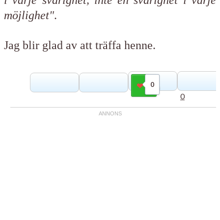
möjlighet"
.
Jag blir glad av att träffa henne.
0
Gilla
0