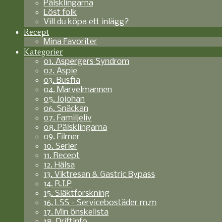
Pälsklingarna
Löst folk
Vill du köpa ett inlägg?
Recept
Mina Favoriter
Kategorier
01. Aspergers Syndrom
02. Aspie
03. Busfia
04. Marvelmannen
05. Jojohan
06. Snäckan
07. Familjeliv
08. Pälsklingarna
09. Filmer
10. Serier
11. Recept
12. Hälsa
13. Viktresan & Gastric Bypass
14. R.I.P
15. Släktforskning
16. LSS - Servicebostäder m.m
17. Min önskelista
18. Driftinfo