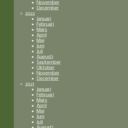
November
December
2022
Januari
Februari
Mars
April
Maj
Juni
Juli
Augusti
September
Oktober
November
December
2021
Januari
Februari
Mars
April
Maj
Juni
Juli
Augusti