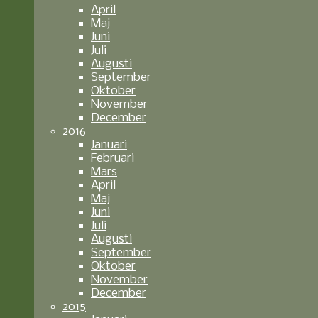
April
Maj
Juni
Juli
Augusti
September
Oktober
November
December
2016
Januari
Februari
Mars
April
Maj
Juni
Juli
Augusti
September
Oktober
November
December
2015