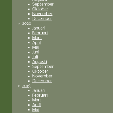
September
Oktober
November
December
2020
Januari
Februari
Mars
April
Maj
Juni
Juli
Augusti
September
Oktober
November
December
2019
Januari
Februari
Mars
April
Maj