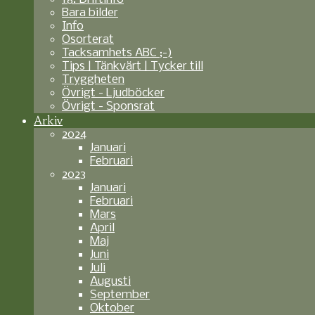
Bara bilder
Info
Osorterat
Tacksamhets ABC ;-)
Tips | Tänkvärt | Tycker till
Tryggheten
Övrigt - Ljudböcker
Övrigt - Sponsrat
Arkiv
2024
Januari
Februari
2023
Januari
Februari
Mars
April
Maj
Juni
Juli
Augusti
September
Oktober