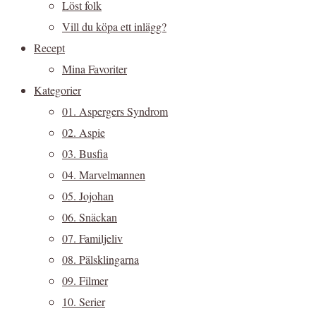
Löst folk
Vill du köpa ett inlägg?
Recept
Mina Favoriter
Kategorier
01. Aspergers Syndrom
02. Aspie
03. Busfia
04. Marvelmannen
05. Jojohan
06. Snäckan
07. Familjeliv
08. Pälsklingarna
09. Filmer
10. Serier