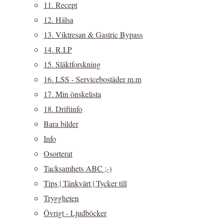
11. Recept
12. Hälsa
13. Viktresan & Gastric Bypass
14. R.I.P
15. Släktforskning
16. LSS - Servicebostäder m.m
17. Min önskelista
18. Driftinfo
Bara bilder
Info
Osorterat
Tacksamhets ABC ;-)
Tips | Tänkvärt | Tycker till
Tryggheten
Övrigt - Ljudböcker