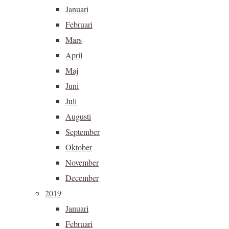
Januari
Februari
Mars
April
Maj
Juni
Juli
Augusti
September
Oktober
November
December
2019
Januari
Februari