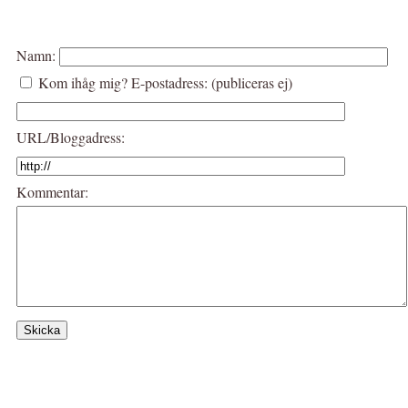
Namn:
Kom ihåg mig?
E-postadress: (publiceras ej)
URL/Bloggadress:
Kommentar: