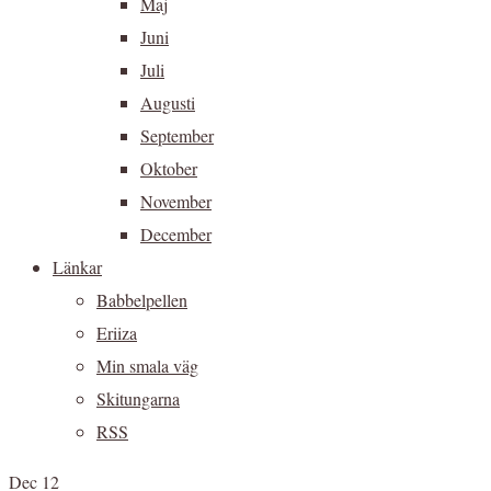
Maj
Juni
Juli
Augusti
September
Oktober
November
December
Länkar
Babbelpellen
Eriiza
Min smala väg
Skitungarna
RSS
Dec 12