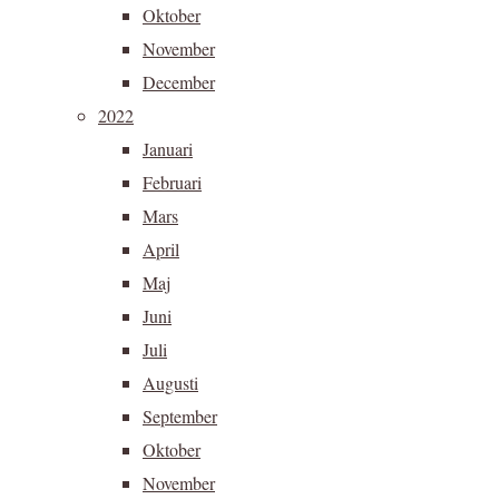
Oktober
November
December
2022
Januari
Februari
Mars
April
Maj
Juni
Juli
Augusti
September
Oktober
November