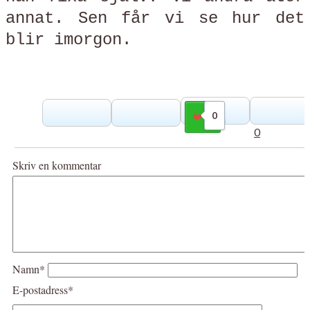
annat. Sen får vi se hur det
blir imorgon.
0
Gilla
0
Skriv en kommentar
Namn*
E-postadress*