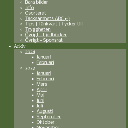
Bara bilder
Info
Osorterat
Tacksamhets ABC ;-)
Tips | Tänkvärt | Tycker till
Tryggheten
Övrigt - Ljudböcker
Övrigt - Sponsrat
Arkiv
2024
Januari
Februari
2023
Januari
Februari
Mars
April
Maj
Juni
Juli
Augusti
September
Oktober
November