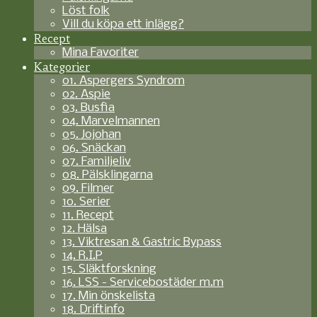
Löst folk
Vill du köpa ett inlägg?
Recept
Mina Favoriter
Kategorier
01. Aspergers Syndrom
02. Aspie
03. Busfia
04. Marvelmannen
05. Jojohan
06. Snäckan
07. Familjeliv
08. Pälsklingarna
09. Filmer
10. Serier
11. Recept
12. Hälsa
13. Viktresan & Gastric Bypass
14. R.I.P
15. Släktforskning
16. LSS - Servicebostäder m.m
17. Min önskelista
18. Driftinfo