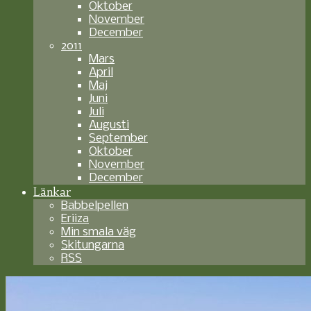
Oktober
November
December
2011
Mars
April
Maj
Juni
Juli
Augusti
September
Oktober
November
December
Länkar
Babbelpellen
Eriiza
Min smala väg
Skitungarna
RSS